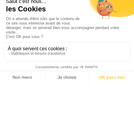
Le Monde des grandes écoles et universités
LE MAGAZINE
Novembre 2021
(N°97)
L’écoféminisme
France TV Info (radio)
Planète Outre-Mer - la 1ère
Décembre 2021
Copyright © Magali Trelohan
-
Mentions légales
-